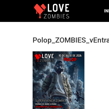
IN
Polop_ZOMBIES_vEntr