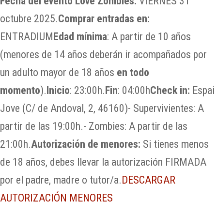
Fecha del evento Love Zombies:
VIERNES 31
octubre 2025.
Comprar entradas en:
ENTRADIUM
Edad mínima
: A partir de 10 años
(menores de 14 años deberán ir acompañados por
un adulto mayor de 18 años
en todo
momento
).
Inicio
: 23:00h.
Fin
: 04:00h
Check in:
​Espai
Jove (C/ de Andoval, 2, 46160)- Supervivientes: A
partir de las 19:00h.- Zombies: A partir de las
21:00h.
Autorización de menores:
Si tienes menos
de 18 años, debes llevar la autorización FIRMADA
por el padre, madre o tutor/a.
DESCARGAR
AUTORIZACIÓN MENORES