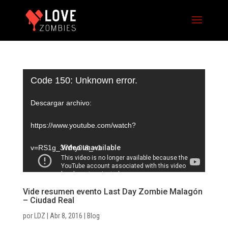
Reproductor
Code 150: Unknown error.
de
Descargar archivo:
vídeo
https://www.youtube.com/watch?
v=RS1g_3Why0I&_=1
Vide resumen evento Last Day Zombie Malagón
– Ciudad Real
por
LDZ
|
Abr 8, 2016
|
Blog