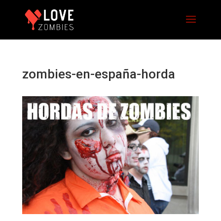
zombies-en-españa-horda