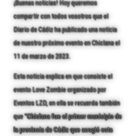
¡Buenas noticias! Hoy queremos
compartir con todos vosotros que el
Diario de Cádiz ha publicado una noticia
de nuestro próximo evento en Chiclana el
11 de marzo de 2023.
Esta noticia explica en que consiste el
evento Love Zombie organizado por
Eventos LZD, en ella se recuerda también
que
“Chiclana fue el primer municipio de
la provincia de Cádiz que acogió esta