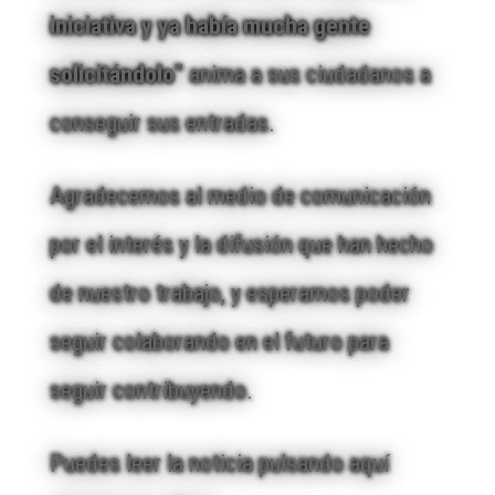
iniciativa y ya había mucha gente
solicitándolo”
anima a sus ciudadanos a
conseguir sus entradas.
Agradecemos al medio de comunicación
por el interés y la difusión que han hecho
de nuestro trabajo, y esperamos poder
seguir colaborando en el futuro para
seguir contribuyendo.
Puedes leer la noticia pulsando aquí