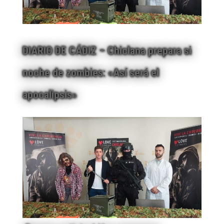
DIARIO DE CÁDIZ – Chiclana prepara si
noche de zombies: «Así será el
apocalipsis»