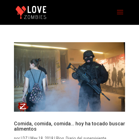
Comida, comida, comida… hoy ha tocado buscar
alimentos
por
LDZ
|
May 18, 2018
|
Blog
,
Diario del superviviente