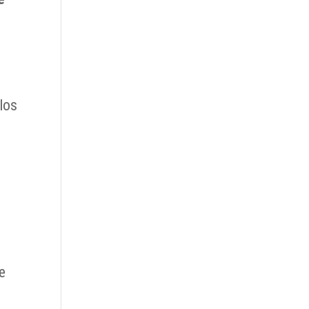
los
e