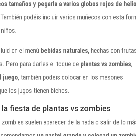
os tamaños y pegarla a varios globos rojos de helio
. También podéis incluir varios muñecos con esta for
 niños.
cluid en el menú
bebidas naturales
, hechas con fruta
os. Pero para darles el toque de
plantas vs zombies
,
l juego
, también podéis colocar en los mesones
ue los jugos tienen bichos.
 la fiesta de plantas vs zombies
s zombies suelen aparecer de la nada o salir de lo má
s recomendamos
un pastel grande y colocad un zombi