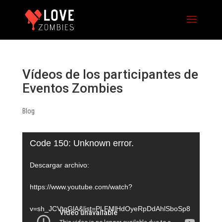
Vídeos de los participantes de
Eventos Zombies
Blog
Reproductor
Code 150: Unknown error.
de
Descargar archivo:
vídeo
https://www.youtube.com/watch?
v=sh_JCVtgGlA&list=PLFMlHdOyeRpDdAhlSboSp8